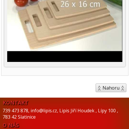
Nahoru
KONTAKT
739 473 878
,
info@lipis.cz
,
Lipis Jiří Houdek
,
Lípy 100
,
783 42 Slatinice
O NÁS