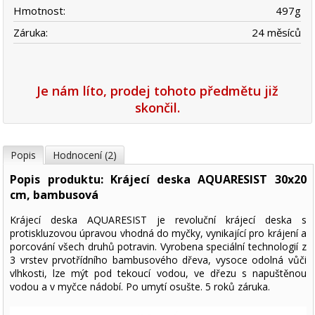
Hmotnost:
497
g
Záruka:
24 měsíců
Je nám líto, prodej tohoto předmětu již
skončil.
Popis
Hodnocení (2)
Popis produktu: Krájecí deska AQUARESIST 30x20
cm, bambusová
Krájecí deska AQUARESIST je revoluční krájecí deska s
protiskluzovou úpravou vhodná do myčky, vynikající pro krájení a
porcování všech druhů potravin. Vyrobena speciální technologií z
3 vrstev prvotřídního bambusového dřeva, vysoce odolná vůči
vlhkosti, lze mýt pod tekoucí vodou, ve dřezu s napuštěnou
vodou a v myčce nádobí. Po umytí osušte. 5 roků záruka.