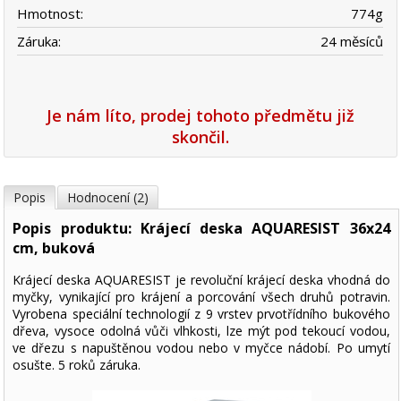
Hmotnost:
774
g
Záruka:
24 měsíců
Je nám líto, prodej tohoto předmětu již
skončil.
Popis
Hodnocení (2)
Popis produktu: Krájecí deska AQUARESIST 36x24
cm, buková
Krájecí deska AQUARESIST je revoluční krájecí deska vhodná do
myčky, vynikající pro krájení a porcování všech druhů potravin.
Vyrobena speciální technologií z 9 vrstev prvotřídního bukového
dřeva, vysoce odolná vůči vlhkosti, lze mýt pod tekoucí vodou,
ve dřezu s napuštěnou vodou nebo v myčce nádobí. Po umytí
osušte. 5 roků záruka.