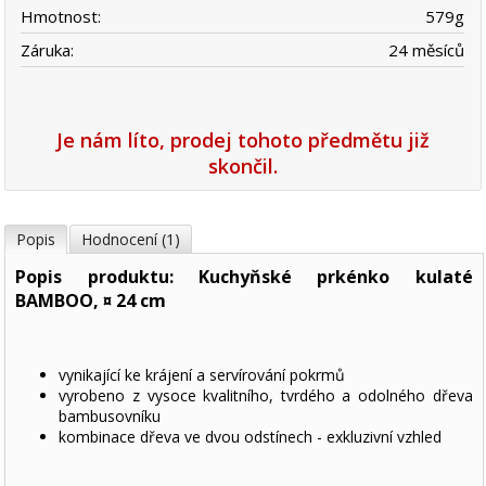
Hmotnost:
579
g
Záruka:
24 měsíců
Je nám líto, prodej tohoto předmětu již
skončil.
Popis
Hodnocení (1)
Popis produktu: Kuchyňské prkénko kulaté
BAMBOO, ¤ 24 cm
vynikající ke krájení a servírování pokrmů
vyrobeno z vysoce kvalitního, tvrdého a odolného dřeva
bambusovníku
kombinace dřeva ve dvou odstínech - exkluzivní vzhled