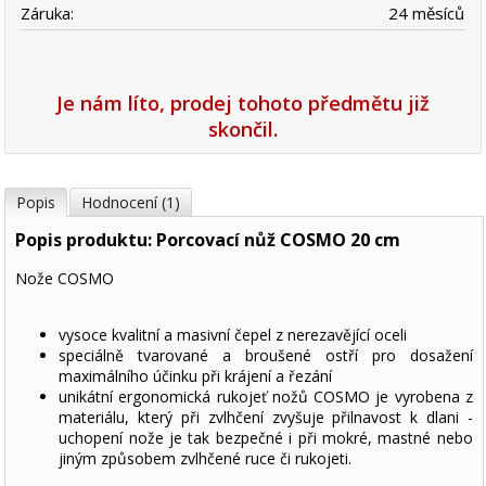
Záruka:
24 měsíců
Je nám líto, prodej tohoto předmětu již
skončil.
Popis
Hodnocení (1)
Popis produktu: Porcovací nůž COSMO 20 cm
Nože COSMO
vysoce kvalitní a masivní čepel z nerezavějící oceli
speciálně tvarované a broušené ostří pro dosažení
maximálního účinku při krájení a řezání
unikátní ergonomická rukojeť nožů COSMO je vyrobena z
materiálu, který při zvlhčení zvyšuje přilnavost k dlani -
uchopení nože je tak bezpečné i při mokré, mastné nebo
jiným způsobem zvlhčené ruce či rukojeti.