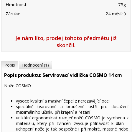
Hmotnost:
75
g
Záruka:
24 měsíců
Je nám líto, prodej tohoto předmětu již
skončil.
Popis
Hodnocení (1)
Popis produktu: Servírovací vidlička COSMO 14 cm
Nože COSMO
vysoce kvalitní a masivní čepel z nerezavějící oceli
speciálně tvarované a broušené ostří pro dosažení
maximálního účinku při krájení a řezání
unikátní ergonomická rukojeť nožů COSMO je vyrobena z
materiálu, který při zvlhčení zvyšuje přilnavost k dlani -
uchopení nože je tak bezpečné i při mokré, mastné nebo