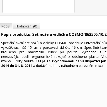
Popis
Hodnocení (0)
Popis produktu: Set nože a vidlička COSMO(863505,10,2
Speciální akční set nožů a vidličky COSMO obsahuje univerzální nů
vykošťovací nůž 15 cm a porcovací vidličku 16 cm. Speciálně tva
broušeno pro maximální účinek při použití. Vyrobeno z prv
nerezavějící oceli, ergonomické rukojeťi z odolného plastu. V
myčky. 3 roky záruka.
Set je za zvýhodněnou cenu dispozici jen 
2014 do 31. 8. 2014
a dodáváme ho v náhodném barevném mixu.