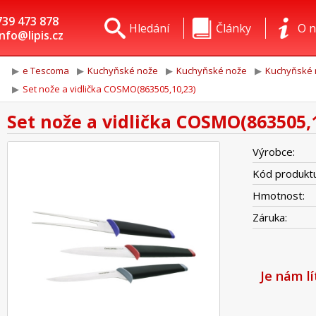
739 473 878
Hledání
Články
O n
info@lipis.cz
e Tescoma
Kuchyňské nože
Kuchyňské nože
Kuchyňské
Set nože a vidlička COSMO(863505,10,23)
Set nože a vidlička COSMO(863505,
Výrobce:
Kód produktu
Hmotnost:
Záruka:
Je nám l