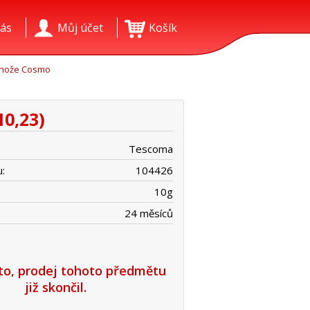
ás
Můj účet
Košík
 nože Cosmo
10,23)
Tescoma
:
104426
10
g
24 měsíců
íto, prodej tohoto předmětu
již skončil.