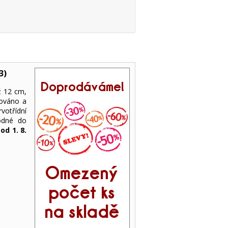
3)
ž 12 cm,
rováno a
otřídní
hodné do
od 1. 8.