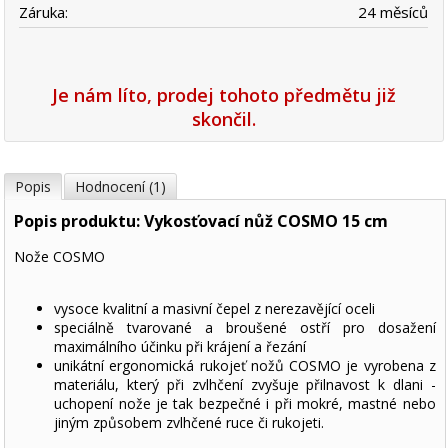
Záruka:
24 měsíců
Je nám líto, prodej tohoto předmětu již
skončil.
Popis
Hodnocení (1)
Popis produktu: Vykosťovací nůž COSMO 15 cm
Nože COSMO
vysoce kvalitní a masivní čepel z nerezavějící oceli
speciálně tvarované a broušené ostří pro dosažení
maximálního účinku při krájení a řezání
unikátní ergonomická rukojeť nožů COSMO je vyrobena z
materiálu, který při zvlhčení zvyšuje přilnavost k dlani -
uchopení nože je tak bezpečné i při mokré, mastné nebo
jiným způsobem zvlhčené ruce či rukojeti.