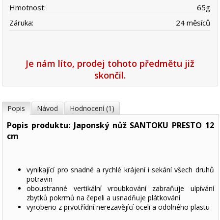
Hmotnost:
65
g
Záruka:
24 měsíců
Je nám líto, prodej tohoto předmětu již
skončil.
Popis
Návod
Hodnocení (1)
Popis produktu: Japonský nůž SANTOKU PRESTO 12
cm
vynikající pro snadné a rychlé krájení i sekání všech druhů
potravin
oboustranné vertikální vroubkování zabraňuje ulpívání
zbytků pokrmů na čepeli a usnadňuje plátkování
vyrobeno z prvotřídní nerezavějící oceli a odolného plastu