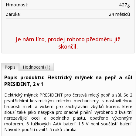
Hmotnost:
427
g
Záruka:
24 měsíců
Je nám líto, prodej tohoto předmětu již
skončil.
Popis
Hodnocení (1)
Popis produktu: Elektrický mlýnek na pepř a sůl
PRESIDENT, 2 v 1
Elektrický mlýnek PRESIDENT pro čerstvě mletý pepř a sůl. Se 2
prvotřídními keramickými mlecími mechanismy, s nastavitelnou
hrubostí mletí a víčkem pro zachytávání zbytků koření, které
slouží také jako násypka pro snadné plnění. Vyrobeno z kvalitní
nerezavějící oceli a odolného plastu, opatřeno výkonným
motorem. 6 tužkových AAA baterií 1.5 V není součástí balení.
Návod k použití uvnitř. 5 roků záruka.