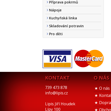
Příprava pokrmů
Nápoje
Kuchyňská linka
Skladování potravin
Pro děti
KONTAKT
O NÁS
739 473 878
O nás
info@lipis.cz
Konta
Dopra
Lipis Jiří Houdek
Lípy 100
Obcho