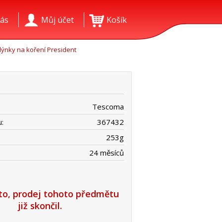
ás
Můj účet
Košík
lýnky na koření President
Tescoma
:
367432
253
g
24 měsíců
íto, prodej tohoto předmětu
již skončil.