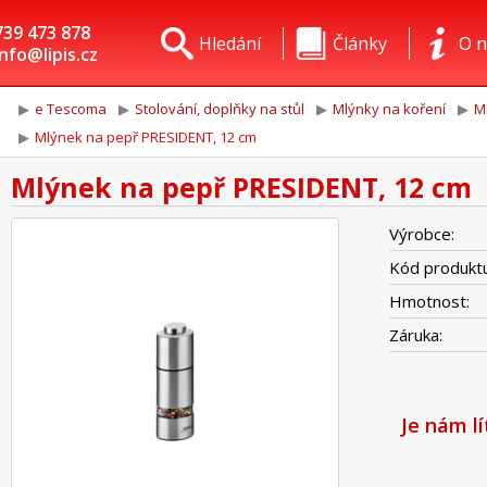
739 473 878
Hledání
Články
O n
info@lipis.cz
e Tescoma
Stolování, doplňky na stůl
Mlýnky na koření
M
Mlýnek na pepř PRESIDENT, 12 cm
Mlýnek na pepř PRESIDENT, 12 cm
Výrobce:
Kód produktu
Hmotnost:
Záruka:
Je nám l