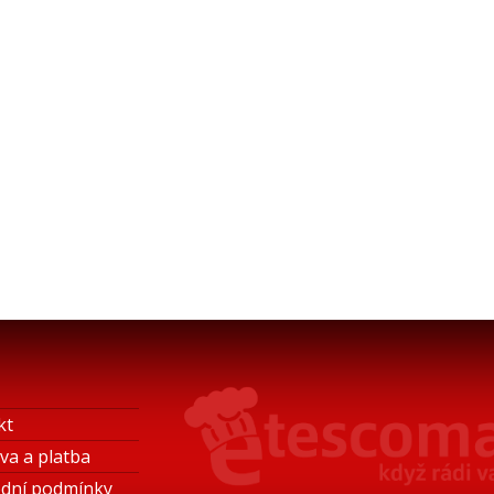
kt
va a platba
dní podmínky