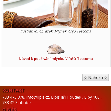
Ilustrativní obrázek: Mlýnek Virgo Tescoma
Návod k používání mlýnku VIRGO Tescoma
Nahoru
KONTAKT
739 473 878
,
info@lipis.cz
,
Lipis Jiří Houdek
,
Lípy 100
,
783 42 Slatinice
O NÁS