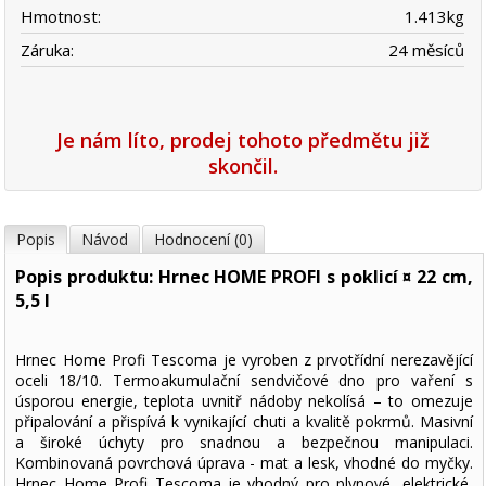
Hmotnost:
1.413
kg
Záruka:
24 měsíců
Je nám líto, prodej tohoto předmětu již
skončil.
Popis
Návod
Hodnocení (0)
Popis produktu: Hrnec HOME PROFI s poklicí ¤ 22 cm,
5,5 l
Hrnec Home Profi Tescoma je vyroben z prvotřídní nerezavějící
oceli 18/10. Termoakumulační sendvičové dno pro vaření s
úsporou energie, teplota uvnitř nádoby nekolísá – to omezuje
připalování a přispívá k vynikající chuti a kvalitě pokrmů. Masivní
a široké úchyty pro snadnou a bezpečnou manipulaci.
Kombinovaná povrchová úprava - mat a lesk, vhodné do myčky.
Hrnec Home Profi Tescoma je vhodný pro plynové, elektrické,