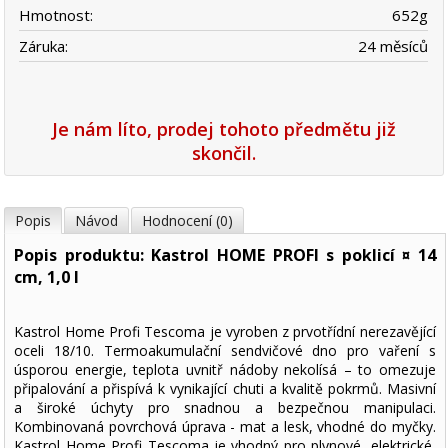
Hmotnost:
652
g
Záruka:
24 měsíců
Je nám líto, prodej tohoto předmětu již
skončil.
Popis
Návod
Hodnocení (0)
Popis produktu: Kastrol HOME PROFI s poklicí ¤ 14
cm, 1,0 l
Kastrol Home Profi Tescoma je vyroben z prvotřídní nerezavějící
oceli 18/10. Termoakumulační sendvičové dno pro vaření s
úsporou energie, teplota uvnitř nádoby nekolísá – to omezuje
připalování a přispívá k vynikající chuti a kvalitě pokrmů. Masivní
a široké úchyty pro snadnou a bezpečnou manipulaci.
Kombinovaná povrchová úprava - mat a lesk, vhodné do myčky.
Kastrol Home Profi Tescoma je vhodný pro plynové, elektrické,