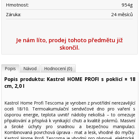
Hmotnost:
954
g
Záruka:
24 měsíců
Je nám líto, prodej tohoto předmětu již
skončil.
Popis
Návod
Hodnocení (0)
Popis produktu: Kastrol HOME PROFI s poklicí ¤ 18
cm, 2,0 l
Kastrol Home Profi Tescoma je vyroben z prvotřídní nerezavějící
oceli 18/10. Termoakumulační sendvičové dno pro vaření s
úsporou energie, teplota uvnitř nádoby nekolísá – to omezuje
připalování a přispívá k vynikající chuti a kvalitě pokrmů. Masivní
a široké úchyty pro snadnou a bezpečnou manipulaci.
Kombinovaná povrchová úprava - mat a lesk, vhodné do myčky.
Kastrol Home Profi Tescoma je vhodný pro plynové, elektrické,