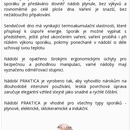
sporáku je předáváno dovnitř nádob plynule, bez výkyvů a
rovnoměrně po celé ploše dna. Vaření je snazší, bez
nežádoucího připalování.
Sendvičové dno má vynikající termoakumulační vlastnosti, které
přispívají k úspoře energie. Sporák je možné vypínat s
předstihem, ještě před ukončením vaření, vaření probíhá i při
nízkém výkonu sporáku, pokrmy ponechané v nádobí si déle
uchovají svou teplotu.
Nádobí je opatřeno širokými ergonomickými úchyty pro
bezpečnou a pohodlnou manipulaci, varné nádoby mají
vyznačenu odměřovací stupnici.
Nádobí PRAKTICA je vyrobeno tak, aby vyhovělo nárokům na
dlouhodobé intenzivní používání, lesklá povrchová úprava
zaručuje elegantní vzhled stejně jako snadné a rychlé čištění.
Nádobí PRAKTICA je vhodné pro všechny typy sporáků -
plynové, elektrické, sklokeramické a indukční.