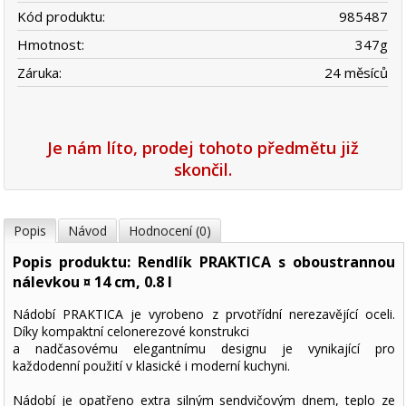
Kód produktu:
985487
Hmotnost:
347
g
Záruka:
24 měsíců
Je nám líto, prodej tohoto předmětu již
skončil.
Popis
Návod
Hodnocení (0)
Popis produktu: Rendlík PRAKTICA s oboustrannou
nálevkou ¤ 14 cm, 0.8 l
Nádobí PRAKTICA je vyrobeno z prvotřídní nerezavějící oceli.
Díky kompaktní celonerezové konstrukci
a nadčasovému elegantnímu designu je vynikající pro
každodenní použití v klasické i moderní kuchyni.
Nádobí je opatřeno extra silným sendvičovým dnem, teplo ze