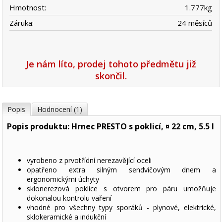
Hmotnost:
1.777
kg
Záruka:
24 měsíců
Je nám líto, prodej tohoto předmětu již
skončil.
Popis
Hodnocení (1)
Popis produktu: Hrnec PRESTO s poklicí, ¤ 22 cm, 5.5 l
vyrobeno z prvotřídní nerezavějící oceli
opatřeno extra silným sendvičovým dnem a
ergonomickými úchyty
sklonerezová poklice s otvorem pro páru umožňuje
dokonalou kontrolu vaření
vhodné pro všechny typy sporáků - plynové, elektrické,
sklokeramické a indukční