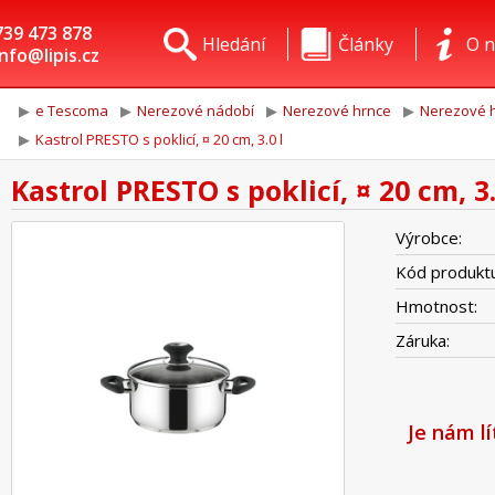
739 473 878
Hledání
Články
O n
info@lipis.cz
e Tescoma
Nerezové nádobí
Nerezové hrnce
Nerezové h
Kastrol PRESTO s poklicí, ¤ 20 cm, 3.0 l
Kastrol PRESTO s poklicí, ¤ 20 cm, 3.
Výrobce:
Kód produktu
Hmotnost:
Záruka:
Je nám l