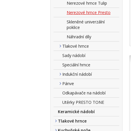
Nerezové hrnce Tulip
Nerezové hrnce Presto
Skleněné univerzální
poklice
Náhradní díly
Tlakové hrnce
Sady nádobí
Speciální hrnce
Indukční nádobí
Pánve
Odkapávače na nádobí
Utěrky PRESTO TONE
Keramické nádobí
Tlakové hrnce
Kuchyňské nože