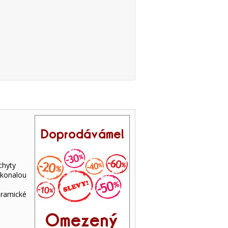
chyty
konalou
eramické