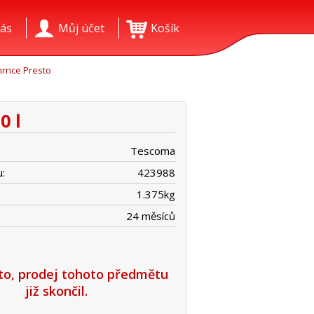
ás
Můj účet
Košík
rnce Presto
0 l
Tescoma
:
423988
1.375
kg
24 měsíců
íto, prodej tohoto předmětu
již skončil.