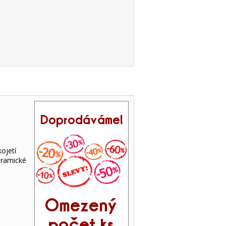
ojetí
eramické