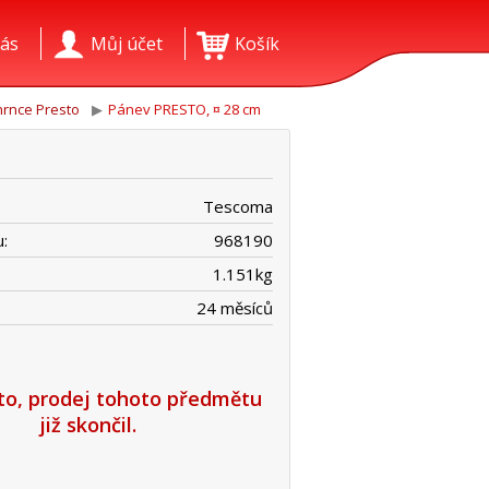
ás
Můj účet
Košík
rnce Presto
Pánev PRESTO, ¤ 28 cm
Tescoma
:
968190
1.151
kg
24 měsíců
íto, prodej tohoto předmětu
již skončil.