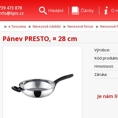
739 473 878
Hledání
Články
O n
info@lipis.cz
e Tescoma
Nerezové nádobí
Nerezové hrnce
Nerezové h
Pánev PRESTO, ¤ 28 cm
Výrobce:
Kód produktu
Hmotnost:
Záruka:
Je nám l