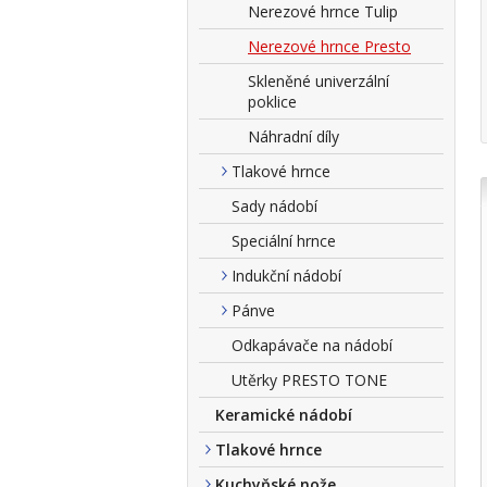
Nerezové hrnce Tulip
Nerezové hrnce Presto
Skleněné univerzální
poklice
Náhradní díly
Tlakové hrnce
Sady nádobí
Speciální hrnce
Indukční nádobí
Pánve
Odkapávače na nádobí
Utěrky PRESTO TONE
Keramické nádobí
Tlakové hrnce
Kuchyňské nože