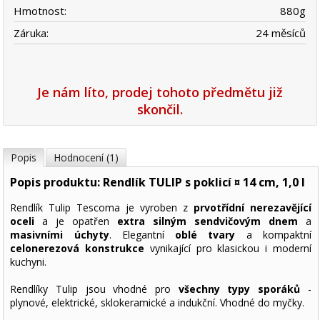
Hmotnost:
880
g
Záruka:
24 měsíců
Je nám líto, prodej tohoto předmětu již
skončil.
Popis
Hodnocení (1)
Popis produktu: Rendlík TULIP s poklicí ¤ 14 cm, 1,0 l
Rendlík Tulip Tescoma je vyroben z
prvotřídní nerezavějící
oceli
a je opatřen
extra silným sendvičovým dnem
a
masivními úchyty
. Elegantní
oblé tvary
a kompaktní
celonerezová konstrukce
vynikající pro klasickou i moderní
kuchyni.
Rendlíky Tulip jsou vhodné pro
všechny typy sporáků
-
plynové, elektrické, sklokeramické a indukční. Vhodné do myčky.