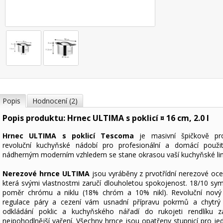
Popis
Hodnocení (2)
Popis produktu: Hrnec ULTIMA s poklicí ¤ 16 cm, 2.0 l
Hrnec ULTIMA s poklicí Tescoma
je masivní špičkově pr
revoluční kuchyňské nádobí pro profesionální a domácí použi
nádherným moderním vzhledem se stane okrasou vaší kuchyňské lin
Nerezové hrnce ULTIMA
jsou vyráběny z prvotřídní nerezové ocel
která svými vlastnostmi zaručí dlouholetou spokojenost. 18/10 sym
poměr chrómu a niklu (18% chróm a 10% nikl). Revoluční nový
regulace páry a cezení vám usnadní přípravu pokrmů a chytrý
odkládání poklic a kuchyňského nářadí do rukojeti rendlíku za
nejpohodlnější vaření. Všechny hrnce jsou opatřeny stupnicí pro je