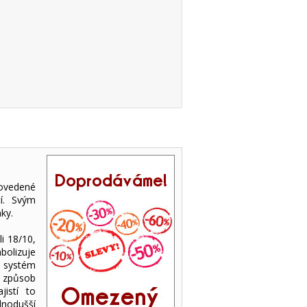
ovedené
tí. Svým
ky.
i 18/10,
bolizuje
 systém
 způsob
jistí to
dnodušší