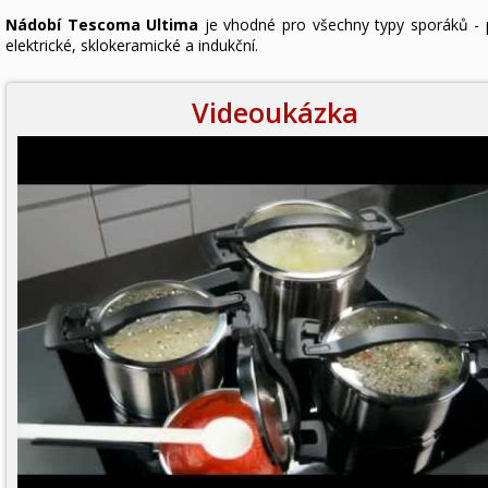
Nádobí Tescoma Ultima
je vhodné pro všechny typy sporáků - 
elektrické, sklokeramické a indukční.
Videoukázka