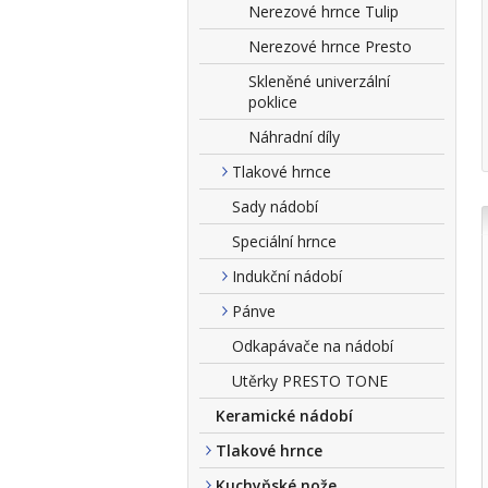
Nerezové hrnce Tulip
Nerezové hrnce Presto
Skleněné univerzální
poklice
Náhradní díly
Tlakové hrnce
Sady nádobí
Speciální hrnce
Indukční nádobí
Pánve
Odkapávače na nádobí
Utěrky PRESTO TONE
Keramické nádobí
Tlakové hrnce
Kuchyňské nože