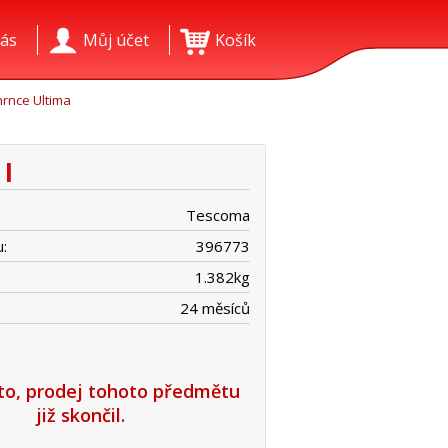
ás
Můj účet
Košík
rnce Ultima
 l
Tescoma
:
396773
1.382
kg
24 měsíců
íto, prodej tohoto předmětu
již skončil.