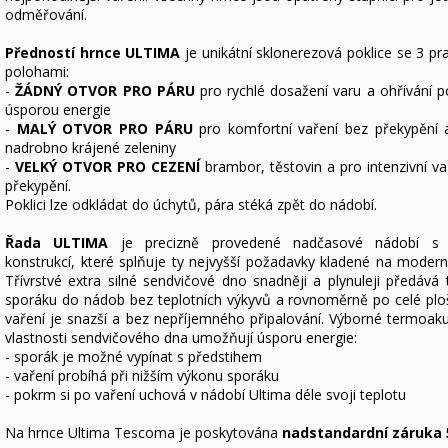
odměřování.
Předností hrnce ULTIMA
je unikátní sklonerezová poklice se 3 pr
polohami:
-
ŽÁDNÝ OTVOR PRO PÁRU
pro rychlé dosažení varu a ohřívání 
úsporou energie
-
MALÝ OTVOR PRO PÁRU
pro komfortní vaření bez překypění 
nadrobno krájené zeleniny
-
VELKÝ OTVOR PRO CEZENÍ
brambor, těstovin a pro intenzivní va
překypění.
Poklici lze odkládat do úchytů, pára stéká zpět do nádobí.
Řada ULTIMA
je precizně provedené nadčasové nádobí s 
konstrukcí, které splňuje ty nejvyšší požadavky kladené na moderní
Třívrstvé extra silné sendvičové dno snadněji a plynuleji předává 
sporáku do nádob bez teplotních výkyvů a rovnoměrně po celé plo
vaření je snazší a bez nepříjemného připalování. Výborné termoak
vlastnosti sendvičového dna umožňují úsporu energie:
- sporák je možné vypínat s předstihem
- vaření probíhá při nižším výkonu sporáku
- pokrm si po vaření uchová v nádobí Ultima déle svoji teplotu
Na hrnce Ultima Tescoma je poskytována
nadstandardní záruka 5