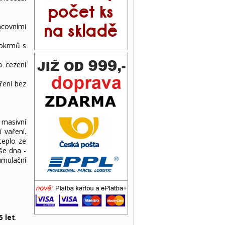
acovními
pokrmů s
a cezení
ření bez
masivní
 vaření.
teplo ze
še dna -
umulační
 let
.