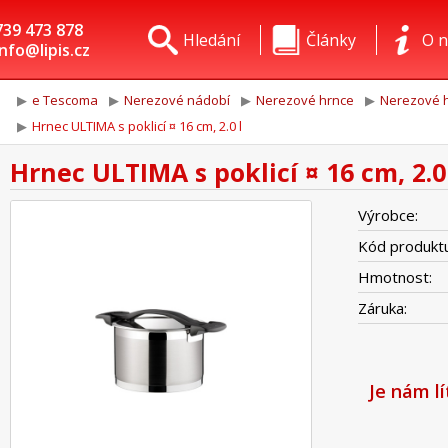
739 473 878
Hledání
Články
O n
info@lipis.cz
e Tescoma
Nerezové nádobí
Nerezové hrnce
Nerezové h
Hrnec ULTIMA s poklicí ¤ 16 cm, 2.0 l
Hrnec ULTIMA s poklicí ¤ 16 cm, 2.0
Výrobce:
Kód produktu
Hmotnost:
Záruka:
Je nám l