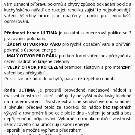
vám usnadní přípravu pokrmů a chytrý způsob odkládání poklic a
kuchyňského nářadí do rukojeti rendlíku zajistí to nejpohodlnější
vaření. Všechny hrnce jsou opatřeny stupnicí pro jednodušší
odměřování.
Předností hrnce ULTIMA
je unikátní sklonerezová poklice se 3
pracovními polohami:
-
ŽÁDNÝ OTVOR PRO PÁRU
pro rychlé dosažení varu a ohřívání
pokrmů s úsporou energie
-
MALÝ OTVOR PRO PÁRU
pro komfortní vaření bez překypění a
cezení nadrobno krájené zeleniny
-
VELKÝ OTVOR PRO CEZENÍ
brambor, těstovin a pro intenzivní
vaření bez překypění.
Poklici lze odkládat do úchytů, pára stéká zpět do nádobí.
Řada ULTIMA
je precizně provedené nadčasové nádobí s
masivní konstrukcí, které splňuje ty nejvyšší požadavky kladené
na moderní vaření. Třívrstvé extra silné sendvičové dno snadněji
a plynuleji předává teplo ze sporáku do nádob bez teplotních
výkyvů a rovnoměrně po celé ploše dna - vaření je snazší a bez
nepříjemného připalování. Výborné termoakumulační vlastnosti
sendvičového dna umožňují úsporu energie:
- sporák je možné vypínat s předstihem