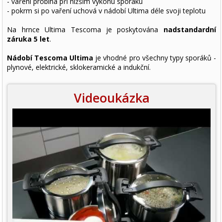
- vaření probíhá při nižším výkonu sporáku
- pokrm si po vaření uchová v nádobí Ultima déle svoji teplotu
Na hrnce Ultima Tescoma je poskytována
nadstandardní
záruka 5 let
.
Nádobí Tescoma Ultima
je vhodné pro všechny typy sporáků -
plynové, elektrické, sklokeramické a indukční.
Videoukázka