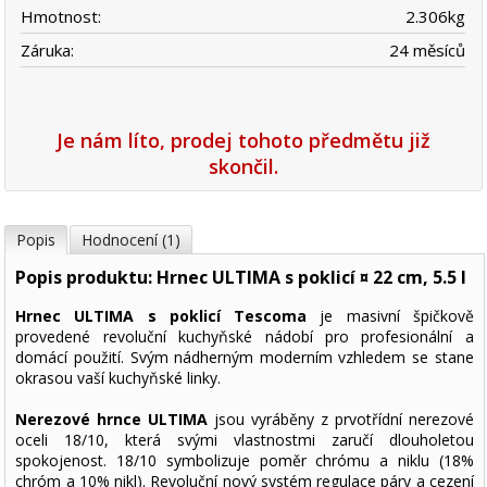
Hmotnost:
2.306
kg
Záruka:
24 měsíců
Je nám líto, prodej tohoto předmětu již
skončil.
Popis
Hodnocení (1)
Popis produktu: Hrnec ULTIMA s poklicí ¤ 22 cm, 5.5 l
Hrnec ULTIMA s poklicí Tescoma
je masivní špičkově
provedené revoluční kuchyňské nádobí pro profesionální a
domácí použití. Svým nádherným moderním vzhledem se stane
okrasou vaší kuchyňské linky.
Nerezové hrnce ULTIMA
jsou vyráběny z prvotřídní nerezové
oceli 18/10, která svými vlastnostmi zaručí dlouholetou
spokojenost. 18/10 symbolizuje poměr chrómu a niklu (18%
chróm a 10% nikl). Revoluční nový systém regulace páry a cezení