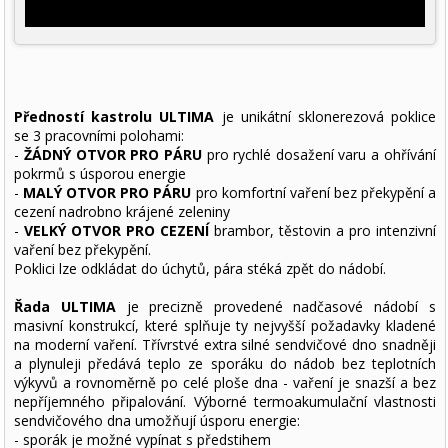
Předností kastrolu ULTIMA
je unikátní sklonerezová poklice
se 3 pracovními polohami:
-
ŽÁDNÝ OTVOR PRO PÁRU
pro rychlé dosažení varu a ohřívání
pokrmů s úsporou energie
-
MALÝ OTVOR PRO PÁRU
pro komfortní vaření bez překypění a
cezení nadrobno krájené zeleniny
-
VELKÝ OTVOR PRO CEZENÍ
brambor, těstovin a pro intenzivní
vaření bez překypění.
Poklici lze odkládat do úchytů, pára stéká zpět do nádobí.
Řada ULTIMA
je precizně provedené nadčasové nádobí s
masivní konstrukcí, které splňuje ty nejvyšší požadavky kladené
na moderní vaření. Třívrstvé extra silné sendvičové dno snadněji
a plynuleji předává teplo ze sporáku do nádob bez teplotních
výkyvů a rovnoměrně po celé ploše dna - vaření je snazší a bez
nepříjemného připalování. Výborné termoakumulační vlastnosti
sendvičového dna umožňují úsporu energie:
- sporák je možné vypínat s předstihem