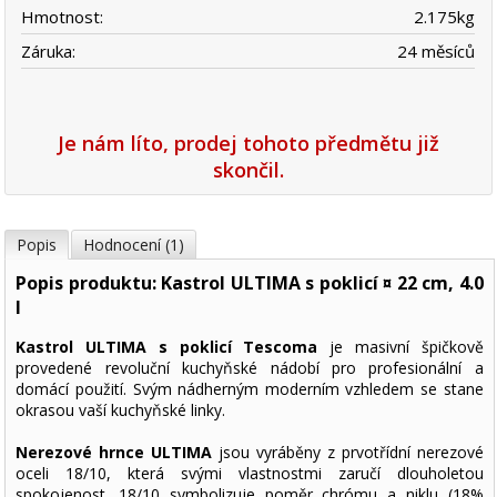
Hmotnost:
2.175
kg
Záruka:
24 měsíců
Je nám líto, prodej tohoto předmětu již
skončil.
Popis
Hodnocení (1)
Popis produktu: Kastrol ULTIMA s poklicí ¤ 22 cm, 4.0
l
Kastrol ULTIMA s poklicí Tescoma
je masivní špičkově
provedené revoluční kuchyňské nádobí pro profesionální a
domácí použití. Svým nádherným moderním vzhledem se stane
okrasou vaší kuchyňské linky.
Nerezové hrnce ULTIMA
jsou vyráběny z prvotřídní nerezové
oceli 18/10, která svými vlastnostmi zaručí dlouholetou
spokojenost. 18/10 symbolizuje poměr chrómu a niklu (18%