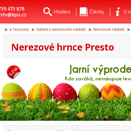
739 473 878
Hledání
Články
O n
info@lipis.cz
e Tescoma
Vaření v nerezovém nádobí
Nerezové nádobí
Nerezové hrnce Presto