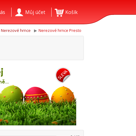
ás
Můj účet
Košík
Nerezové hrnce
Nerezové hrnce Presto