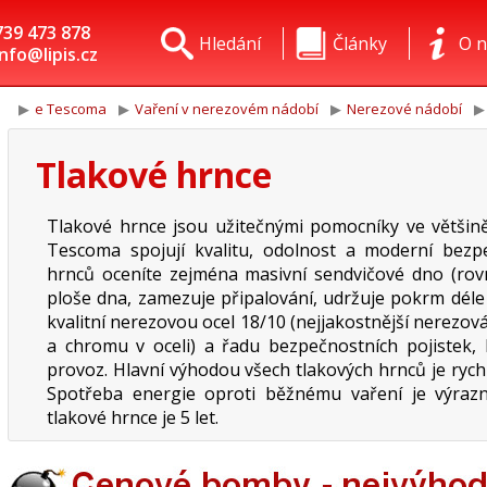
739 473 878
Hledání
Články
O n
info@lipis.cz
e Tescoma
Vaření v nerezovém nádobí
Nerezové nádobí
Tlakové hrnce
Tlakové hrnce jsou užitečnými pomocníky ve většin
Tescoma spojují kvalitu, odolnost a moderní bezp
hrnců oceníte zejména masivní sendvičové dno (ro
ploše dna, zamezuje připalování, udržuje pokrm déle t
kvalitní nerezovou ocel 18/10 (nejjakostnější nerezová
a chromu v oceli) a řadu bezpečnostních pojistek,
provoz. Hlavní výhodou všech tlakových hrnců je rych
Spotřeba energie oproti běžnému vaření je výrazn
tlakové hrnce je 5 let.