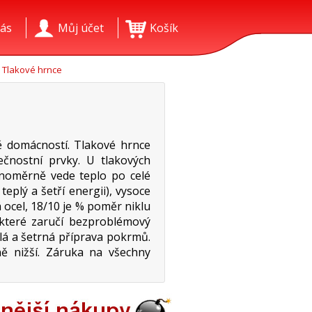
ás
Můj účet
Košík
Tlakové hrnce
ě domácností. Tlakové hrnce
ečnostní prvky. U tlakových
vnoměrně vede teplo po celé
eplý a šetří energii), vysoce
 ocel, 18/10 je % poměr niklu
 které zaručí bezproblémový
lá a šetrná příprava pokrmů.
ě nižší. Záruka na všechny