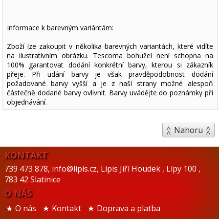
Informace k barevným variántám:
Zboží lze zakoupit v několika barevných variantách, které vidíte
na ilustrativním obrázku. Tescoma bohužel není schopna na
100% garantovat dodání konkrétní barvy, kterou si zákazník
přeje. Při udání barvy je však pravděpodobnost dodání
požadované barvy vyšší a je z naší strany možné alespoň
částečně dodané barvy ovlivnit. Barvy uvádějte do poznámky při
objednávání.
Nahoru
KONTAKT
739 473 878
,
info@lipis.cz
,
Lipis Jiří Houdek
,
Lípy 100
,
783 42 Slatinice
O NÁS
O nás
Kontakt
Doprava a platba