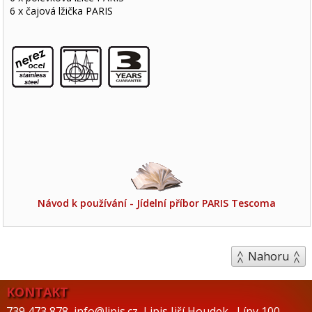
6 x čajová lžička PARIS
Návod k používání - Jídelní příbor PARIS Tescoma
Nahoru
KONTAKT
739 473 878
,
info@lipis.cz
,
Lipis Jiří Houdek
,
Lípy 100
,