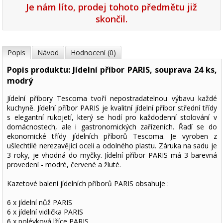
Je nám líto, prodej tohoto předmětu již
skončil.
Popis
Návod
Hodnocení (0)
Popis produktu: Jídelní příbor PARIS, souprava 24 ks,
modrý
Jídelní příbory Tescoma tvoří nepostradatelnou výbavu každé
kuchyně. Jídelní příbor PARIS je kvalitní jídelní příbor střední třídy
s elegantní rukojetí, který se hodí pro každodenní stolování v
domácnostech, ale i gastronomických zařízeních. Řadí se do
ekonomické třídy jídelních příborů Tescoma. Je vyroben z
ušlechtilé nerezavějící oceli a odolného plastu. Záruka na sadu je
3 roky, je vhodná do myčky. Jídelní příbor PARIS má 3 barevná
provedení - modré, červené a žluté.
Kazetové balení jídelních příborů PARIS obsahuje :
6 x jídelní nůž PARIS
6 x jídelní vidlička PARIS
6 x polévková lžíce PARIS