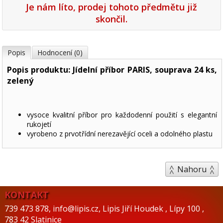
Je nám líto, prodej tohoto předmětu již
skončil.
Popis
Hodnocení (0)
Popis produktu: Jídelní příbor PARIS, souprava 24 ks,
zelený
vysoce kvalitní příbor pro každodenní použití s elegantní
rukojetí
vyrobeno z prvotřídní nerezavějící oceli a odolného plastu
Nahoru
KONTAKT
739 473 878
,
info@lipis.cz
,
Lipis Jiří Houdek
,
Lípy 100
,
783 42 Slatinice