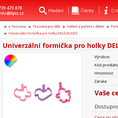
739 473 878
Hledání
Články
O n
info@lipis.cz
e Tescoma
Tescoma pro děti
Vaření a pečení s dětmi
Peče
Univerzální formička pro holky DELÍCIA KIDS
Univerzální formička pro holky DE
Výrobce:
Kód produktu
Hmotnost:
Záruka:
Vaše c
Dostupno
Cena po při