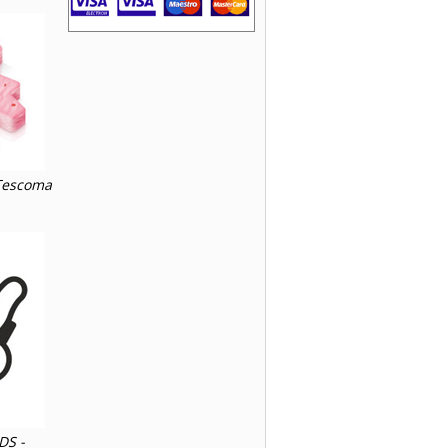
 Tescoma
DS -