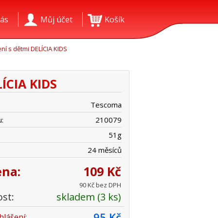
ás
Můj účet
Košík
ní s dětmi DELÍCIA KIDS
LÍCIA KIDS
Tescoma
:
210079
51
g
24 měsíců
ena:
109 Kč
90 Kč bez DPH
st:
skladem (3 ks)
95 Kč
hlášení: