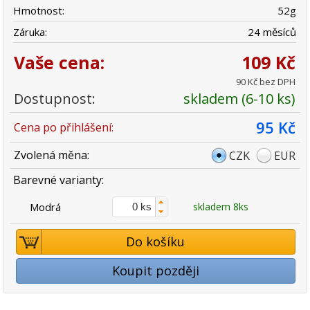
Hmotnost:
52
g
Záruka:
24 měsíců
Vaše cena:
109 Kč
90 Kč bez DPH
Dostupnost:
skladem (6-10 ks)
95 Kč
Cena po přihlášení:
Zvolená měna:
CZK
EUR
Barevné varianty:
Modrá
skladem 8ks
Do košíku
Koupit později