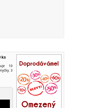
 ks
huje 10
myčky. 3