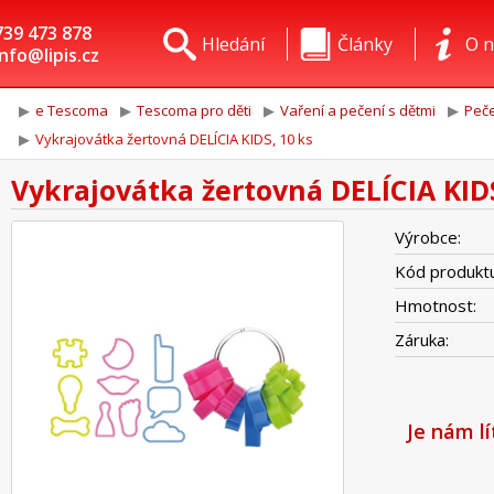
739 473 878
Hledání
Články
O n
info@lipis.cz
e Tescoma
Tescoma pro děti
Vaření a pečení s dětmi
Peče
Vykrajovátka žertovná DELÍCIA KIDS, 10 ks
Vykrajovátka žertovná DELÍCIA KIDS
Výrobce:
Kód produktu
Hmotnost:
Záruka:
Je nám l