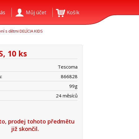
ás
Můj účet
Košík
ní s dětmi DELÍCIA KIDS
, 10 ks
Tescoma
:
866828
99
g
24 měsíců
íto, prodej tohoto předmětu
již skončil.