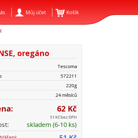
ás
Můj účet
Košík
SE
ENSE, oregáno
Tescoma
:
572211
220
g
24 měsíců
ena:
62 Kč
51 Kč bez DPH
st:
skladem (6-10 ks)
51 Kč
hlášení: