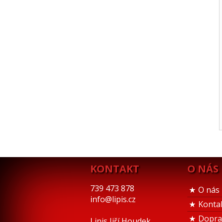
KONTAKT
O NÁS
739 473 878
O nás
info@lipis.cz
Konta
Dopra
Lipis Jiří Houdek