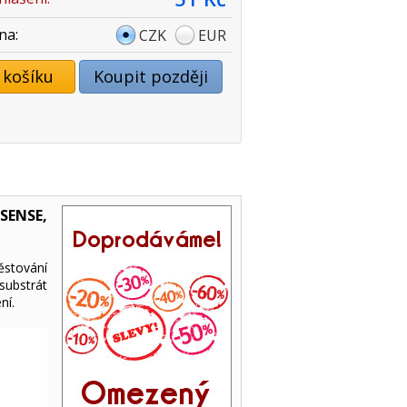
na:
CZK
EUR
 košíku
Koupit později
SENSE,
ěstování
substrát
ní.