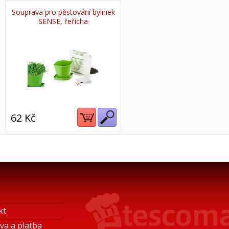
Souprava pro pěstování bylinek
SENSE, řeřicha
62 Kč
kt
va a platba