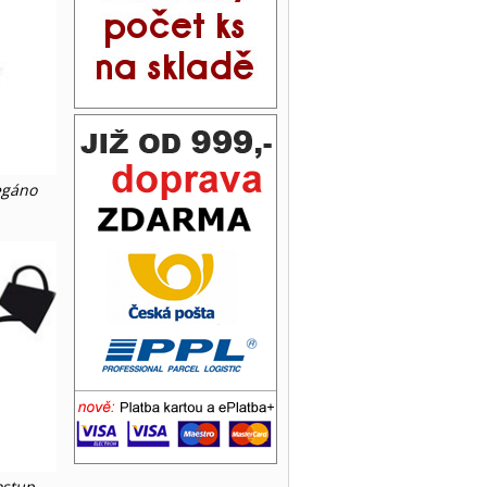
egáno
ostup