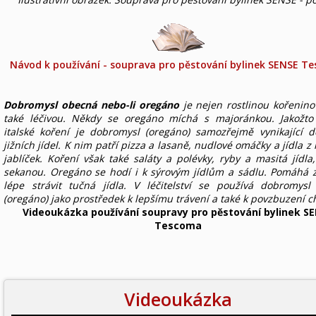
Návod k používání - souprava pro pěstování bylinek SENSE T
Dobromysl obecná nebo-li oregáno
je nejen rostlinou kořenino
také léčivou. Někdy se oregáno míchá s majoránkou. Jakožto 
italské koření je dobromysl (oregáno) samozřejmě vynikající 
jižních jídel. K nim patří pizza a lasaně, nudlové omáčky a jídla z 
jablíček. Koření však také saláty a polévky, ryby a masitá jídla
sekanou. Oregáno se hodí i k sýrovým jídlům a sádlu. Pomáhá
lépe strávit tučná jídla. V léčitelství se používá dobromys
(oregáno) jako prostředek k lepšímu trávení a také k povzbuzení ch
Videoukázka používání soupravy pro pěstování bylinek S
Tescoma
Videoukázka