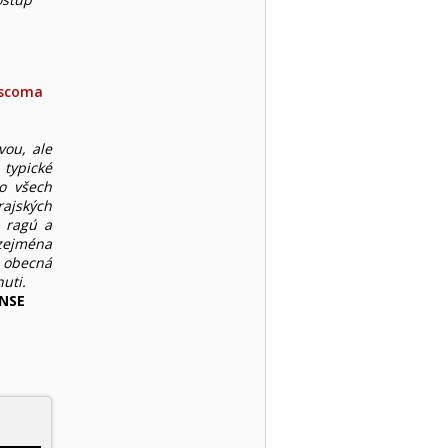
escoma
vou, ale
typické
do všech
rajských
, ragú a
 zejména
l obecná
uti.
ENSE