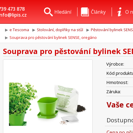
739 473 878
Hledání
Články
O n
info@lipis.cz
e Tescoma
Stolování, doplňky na stůl
Pěstování bylinek SEN
Souprava pro pěstování bylinek SENSE, oregáno
Souprava pro pěstování bylinek S
Výrobce:
Kód produktu
Hmotnost:
Záruka:
Vaše c
Dostupno
Cena po při