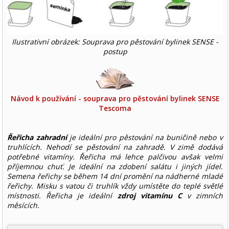
Ilustrativní obrázek: Souprava pro pěstování bylinek SENSE -
postup
Návod k používání - souprava pro pěstování bylinek SENSE
Tescoma
Řeřicha zahradní
je ideální pro pěstování na buničině nebo v
truhlících. Nehodí se pěstování na zahradě. V zimě dodává
potřebné vitamíny. Řeřicha má lehce palčivou avšak velmi
příjemnou chuť. Je ideální na zdobení salátu i jiných jídel.
Semena řeřichy se během 14 dní promění na nádherné mladé
řeřichy. Misku s vatou či truhlík vždy umístěte do teplé světlé
místnosti. Řeřicha je ideální
zdroj vitamínu C
v zimních
měsících.