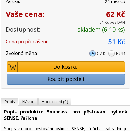
Záruka:
24 měsíců
Vaše cena:
62 Kč
51 Kč bez DPH
Dostupnost:
skladem (6-10 ks)
51 Kč
Cena po přihlášení:
Zvolená měna:
CZK
EUR
Do košíku
Koupit později
Popis
Návod
Hodnocení (0)
Popis produktu: Souprava pro pěstování bylinek
SENSE, řeřicha
Souprava pro pěstování bylinek SENSE, řeřicha zahradní je