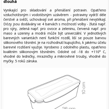
dlouhá
Vynikající pro skladování a přenášení potravin. Opatřeno
vzduchotěsným i vodotěsným uzávěrem - potraviny vydrží déle
čerstvé a svěží, uchovávají své aroma, při přenášení nevytékají.
Dózy jsou dodávány ve 4 barvách s možností volby - žlutá např.
pro sýry, zelená např. pro ovoce a zeleninu, červená např. pro
maso a uzeniny a modrá může být univerzální. V jednotlivých
barevných variantách není funkční rozdíl, liší se pouze barvou
silikonového těsnění. Je na rozhodnutí kupujícího, k jakému účelu
barevné rozlišení využije. Vyrobeno z odolného plastu, opatřeno
kvalitním silikonovým těsněním. Odolné od -18 do +110° C,
vhodné do ledničky, mrazničky a mikrovlnné trouby, vhodné do
myčky. 5 roků záruka.