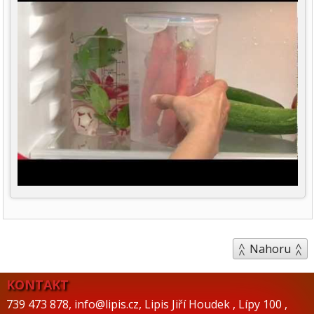
Nahoru
KONTAKT
739 473 878
,
info@lipis.cz
,
Lipis Jiří Houdek
,
Lípy 100
,