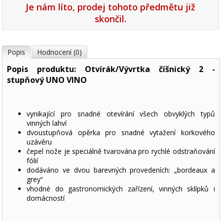
Je nám líto, prodej tohoto předmětu již
skončil.
Popis
Hodnocení (0)
Popis produktu: Otvírák/Vývrtka číšnický 2 -
stupňový UNO VINO
vynikající pro snadné otevírání všech obvyklých typů
vinných lahví
dvoustupňová opěrka pro snadné vytažení korkového
uzávěru
čepel nože je speciálně tvarována pro rychlé odstraňování
fólií
dodáváno ve dvou barevných provedeních: „bordeaux a
grey“
vhodné do gastronomických zařízení, vinných sklípků i
domácností