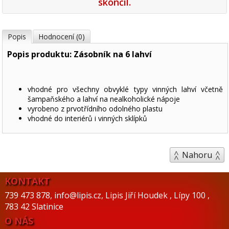
skončil.
Popis
Hodnocení (0)
Popis produktu: Zásobník na 6 lahví
vhodné pro všechny obvyklé typy vinných lahví včetně
šampaňského a lahví na nealkoholické nápoje
vyrobeno z prvotřídního odolného plastu
vhodné do interiérů i vinných sklípků
Nahoru
KONTAKT
739 473 878
,
info@lipis.cz
,
Lipis Jiří Houdek
,
Lípy 100
,
783 42 Slatinice
O NÁS