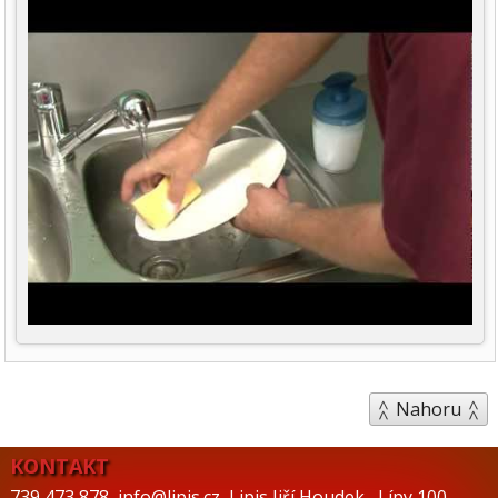
Nahoru
KONTAKT
739 473 878
,
info@lipis.cz
,
Lipis Jiří Houdek
,
Lípy 100
,