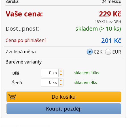
Záruka:
24 měsíců
Vaše cena:
229 Kč
189 Kč bez DPH
Dostupnost:
skladem (> 10 ks)
201 Kč
Cena po přihlášení:
Zvolená měna:
CZK
EUR
Barevné varianty:
Bílá
skladem 10ks
Šedá
skladem 4ks
Do košíku
Koupit později