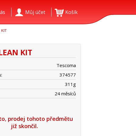
ás
Můj účet
Košík
 KIT
LEAN KIT
Tescoma
:
374577
311
g
24 měsíců
íto, prodej tohoto předmětu
již skončil.