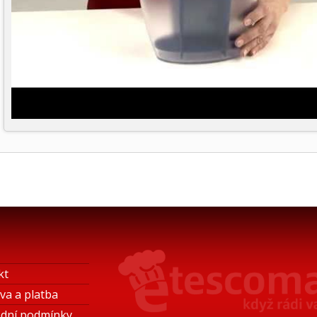
kt
va a platba
dní podmínky