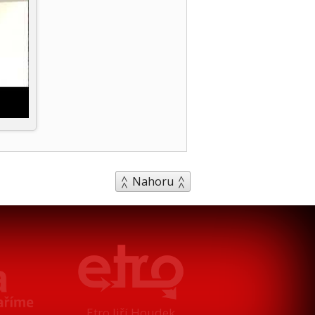
Nahoru
Etro Jiří Houdek