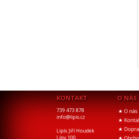
KONTAKT
O NÁS
739 473 878
O nás
info@lipis.cz
Konta
Dopra
Lipis Jiří Houdek
Lípy 100
Obcho