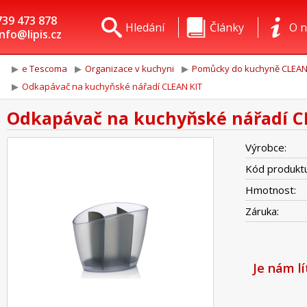
739 473 878
Hledání
Články
O n
info@lipis.cz
e Tescoma
Organizace v kuchyni
Pomůcky do kuchyně CLEAN
Odkapávač na kuchyňské nářadí CLEAN KIT
Odkapávač na kuchyňské nářadí C
Výrobce:
Kód produktu
Hmotnost:
Záruka:
Je nám l