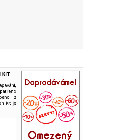
 KIT
apávání,
patřeno
obeno z
n Kit je