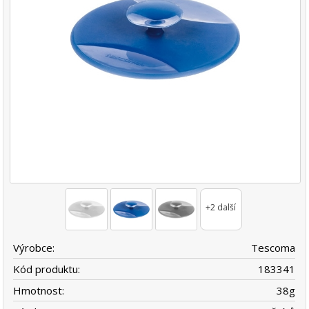
+2 další
Výrobce:
Tescoma
Kód produktu:
183341
Hmotnost:
38
g