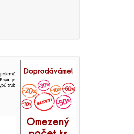
í pokrmů
Papír je
ypů trub