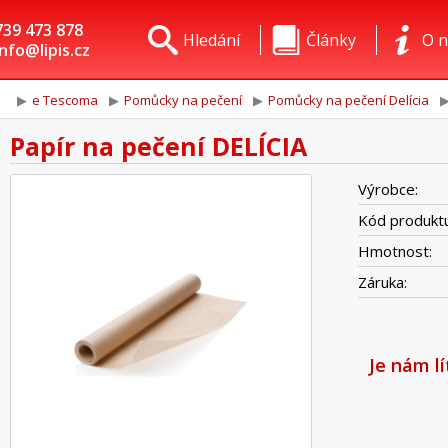
739 473 878
Hledání
Články
O n
info@lipis.cz
e Tescoma
Pomůcky na pečení
Pomůcky na pečení Delícia
Papír na pečení DELÍCIA
Výrobce:
Kód produktu
Hmotnost:
Záruka:
Je nám l