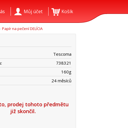
ás
Můj účet
Košík
Papír na pečení DELÍCIA
Tescoma
:
738321
160
g
24 měsíců
íto, prodej tohoto předmětu
již skončil.