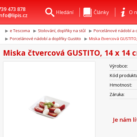
739 473 878
Hledání
Články
O n
info@lipis.cz
e Tescoma
Stolování, doplňky na stůl
Porcelánové nádobí a d
Porcelánové nádobí a doplňky Gustito
Miska čtvercová GUSTITO,
Miska čtvercová GUSTITO, 14 x 14 
Výrobce:
Kód produktu
Hmotnost:
Záruka:
Je nám l