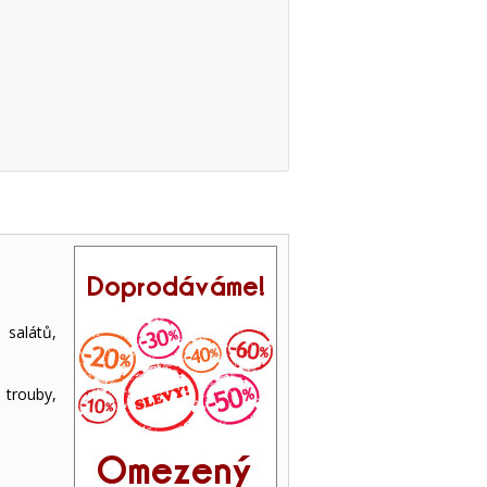
 salátů,
trouby,