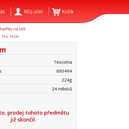
ás
Můj účet
Košík
oplňky na stůl
 14 x 14 cm
cm
Tescoma
:
693494
224
g
24 měsíců
íto, prodej tohoto předmětu
již skončil.