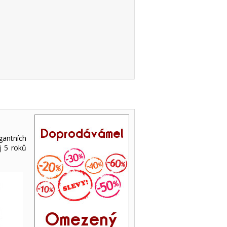
gantních
j 5 roků