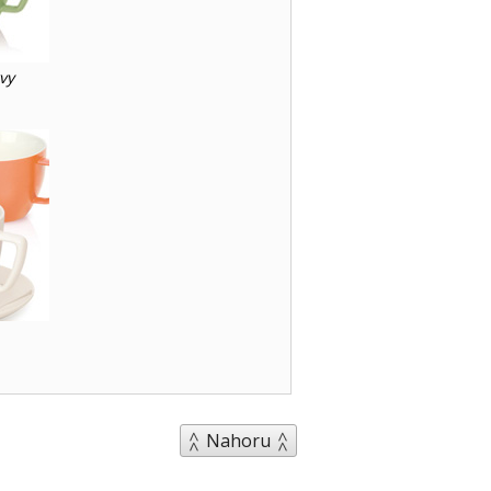
vy
Nahoru