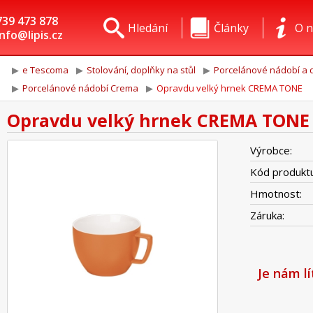
739 473 878
Hledání
Články
O n
info@lipis.cz
e Tescoma
Stolování, doplňky na stůl
Porcelánové nádobí a d
Porcelánové nádobí Crema
Opravdu velký hrnek CREMA TONE
Opravdu velký hrnek CREMA TONE
Výrobce:
Kód produktu
Hmotnost:
Záruka:
Je nám l