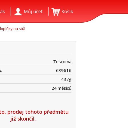
ás
Můj účet
Košík
oplňky na stůl
Tescoma
:
639616
437
g
24 měsíců
íto, prodej tohoto předmětu
již skončil.