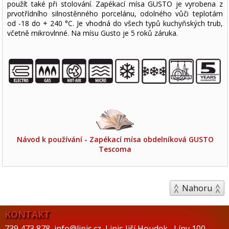
použít také při stolování. Zapékací mísa GUSTO je vyrobena z
prvotřídního silnostěnného porcelánu, odolného vůči teplotám
od -18 do + 240 °C. Je vhodná do všech typů kuchyňských trub,
včetně mikrovlnné. Na mísu Gusto je 5 roků záruka.
Návod k používání - Zapékací mísa obdelníková GUSTO
Tescoma
Nahoru
KONTAKT
739 473 878
,
info@lipis.cz
,
Lipis Jiří Houdek
,
Lípy 100
,