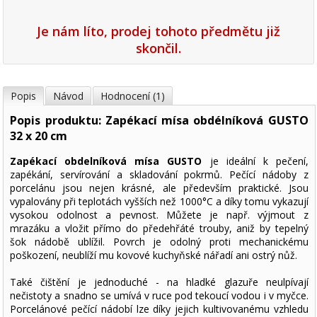
Je nám líto, prodej tohoto předmětu již
skončil.
Popis
Návod
Hodnocení (1)
Popis produktu: Zapékací mísa obdélníková GUSTO
32 x 20 cm
Zapékací obdelníková mísa GUSTO
je ideální k pečení,
zapékání, servírování a skladování pokrmů. Pečící nádoby z
porcelánu jsou nejen krásné, ale především praktické. Jsou
vypalovány při teplotách vyšších než 1000°C a díky tomu vykazují
vysokou odolnost a pevnost. Můžete je např. výjmout z
mrazáku a vložit přímo do předehřáté trouby, aniž by tepelný
šok nádobě ublížil. Povrch je odolný proti mechanickému
poškození, neublíží mu kovové kuchyňské nářadí ani ostrý nůž.
Také čištění je jednoduché - na hladké glazuře neulpívají
nečistoty a snadno se umívá v ruce pod tekoucí vodou i v myčce.
Porcelánové pečící nádobí lze díky jejich kultivovanému vzhledu