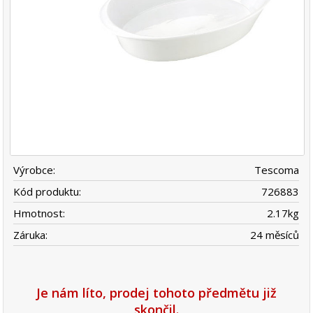
Výrobce:
Tescoma
Kód produktu:
726883
Hmotnost:
2.17
kg
Záruka:
24 měsíců
Je nám líto, prodej tohoto předmětu již
skončil.