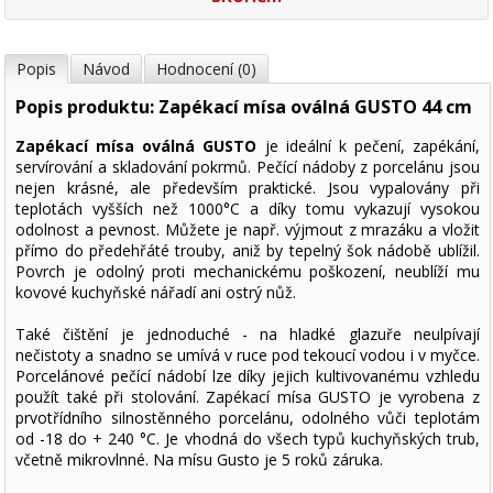
Popis
Návod
Hodnocení (0)
Popis produktu: Zapékací mísa oválná GUSTO 44 cm
Zapékací mísa oválná GUSTO
je ideální k pečení, zapékání,
servírování a skladování pokrmů. Pečící nádoby z porcelánu jsou
nejen krásné, ale především praktické. Jsou vypalovány při
teplotách vyšších než 1000°C a díky tomu vykazují vysokou
odolnost a pevnost. Můžete je např. výjmout z mrazáku a vložit
přímo do předehřáté trouby, aniž by tepelný šok nádobě ublížil.
Povrch je odolný proti mechanickému poškození, neublíží mu
kovové kuchyňské nářadí ani ostrý nůž.
Také čištění je jednoduché - na hladké glazuře neulpívají
nečistoty a snadno se umívá v ruce pod tekoucí vodou i v myčce.
Porcelánové pečící nádobí lze díky jejich kultivovanému vzhledu
použít také při stolování. Zapékací mísa GUSTO je vyrobena z
prvotřídního silnostěnného porcelánu, odolného vůči teplotám
od -18 do + 240 °C. Je vhodná do všech typů kuchyňských trub,
včetně mikrovlnné. Na mísu Gusto je 5 roků záruka.