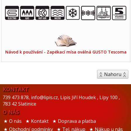
Návod k používání - Zapékací mísa oválná GUSTO Tescoma
Nahoru
KONTAKT
739 473 878
,
info@lipis.cz
,
Lipis Jiří Houdek
,
Lípy 100
,
783 42 Slatinice
O NÁS
O nás
Kontakt
Doprava a platba
Obchodní podmínky
Tel. nákup
Nákup u nás