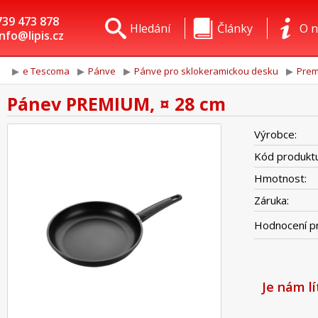
739 473 878
Hledání
Články
O n
info@lipis.cz
e Tescoma
Pánve
Pánve pro sklokeramickou desku
Pre
Pánev PREMIUM, ¤ 28 cm
Výrobce:
Kód produktu
Hmotnost:
Záruka:
Hodnocení p
Je nám l