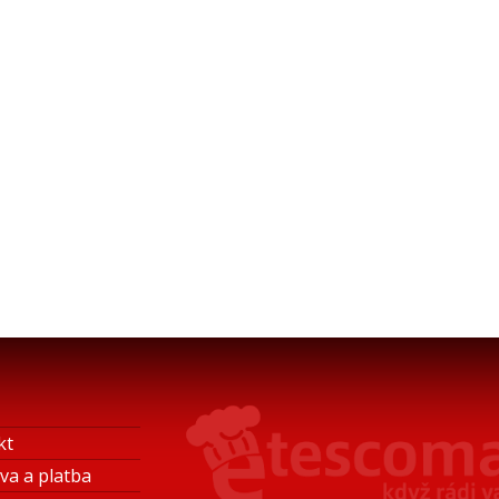
kt
va a platba