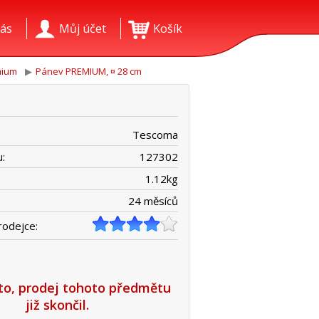
ás
Můj účet
Košík
mium
Pánev PREMIUM, ¤ 28 cm
Tescoma
:
127302
1.12
kg
24 měsíců
rodejce:
íto, prodej tohoto předmětu
již skončil.