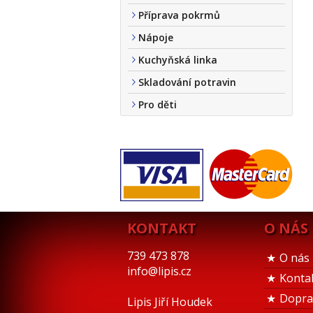
Příprava pokrmů
Nápoje
Kuchyňská linka
Skladování potravin
Pro děti
KONTAKT
O NÁS
739 473 878
O nás
info@lipis.cz
Konta
Dopra
Lipis Jiří Houdek