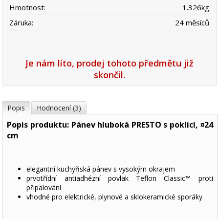
Hmotnost:
1.326
kg
Záruka:
24 měsíců
Je nám líto, prodej tohoto předmětu již
skončil.
Popis
Hodnocení (3)
Popis produktu: Pánev hluboká PRESTO s poklicí, ¤24
cm
elegantní kuchyňská pánev s vysokým okrajem
prvotřídní antiadhézní povlak Teflon Classic™ proti
připalování
vhodné pro elektrické, plynové a sklokeramické sporáky