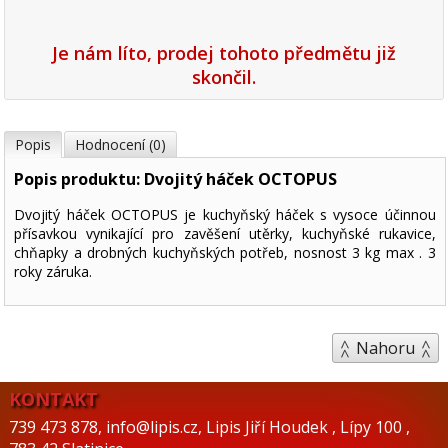
Je nám líto, prodej tohoto předmětu již
skončil.
Popis
Hodnocení (0)
Popis produktu: Dvojitý háček OCTOPUS
Dvojitý háček OCTOPUS je kuchyňský háček s vysoce účinnou
přísavkou vynikající pro zavěšení utěrky, kuchyňské rukavice,
chňapky a drobných kuchyňských potřeb, nosnost 3 kg max . 3
roky záruka.
Nahoru
KONTAKT
739 473 878
,
info@lipis.cz
,
Lipis Jiří Houdek
,
Lípy 100
,