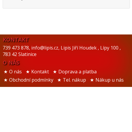
KONTAKT
739 473 878
,
info@lipis.cz
,
Lipis Jiří Houdek
,
Lípy 100
,
783 42 Slatinice
O NÁS
O nás
Kontakt
Doprava a platba
Obchodní podmínky
Tel. nákup
Nákup u nás