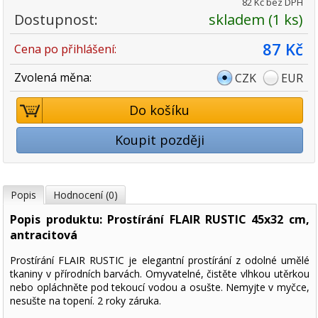
82 Kč bez DPH
Dostupnost:
skladem (1 ks)
87 Kč
Cena po přihlášení:
Zvolená měna:
CZK
EUR
Do košíku
Koupit později
Popis
Hodnocení (0)
Popis produktu: Prostírání FLAIR RUSTIC 45x32 cm,
antracitová
Prostírání FLAIR RUSTIC je elegantní prostírání z odolné umělé
tkaniny v přírodních barvách. Omyvatelné, čistěte vlhkou utěrkou
nebo opláchněte pod tekoucí vodou a osušte. Nemyjte v myčce,
nesušte na topení. 2 roky záruka.