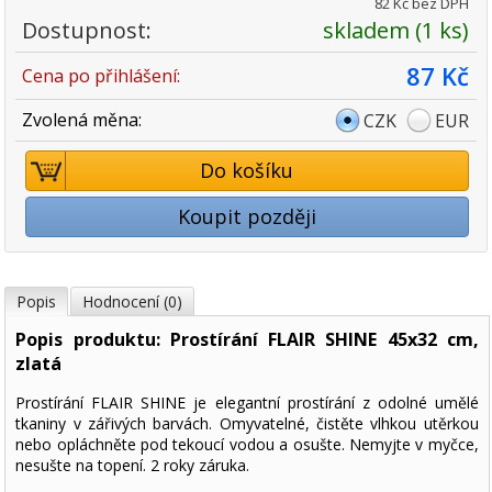
82 Kč bez DPH
Dostupnost:
skladem (1 ks)
87 Kč
Cena po přihlášení:
Zvolená měna:
CZK
EUR
Do košíku
Koupit později
Popis
Hodnocení (0)
Popis produktu: Prostírání FLAIR SHINE 45x32 cm,
zlatá
Prostírání FLAIR SHINE je elegantní prostírání z odolné umělé
tkaniny v zářivých barvách. Omyvatelné, čistěte vlhkou utěrkou
nebo opláchněte pod tekoucí vodou a osušte. Nemyjte v myčce,
nesušte na topení. 2 roky záruka.