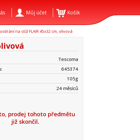
ás
Můj účet
Košík
ostírání na stůl FLAIR 45x32 cm, olivová
olivová
Tescoma
:
645374
105
g
24 měsíců
íto, prodej tohoto předmětu
již skončil.