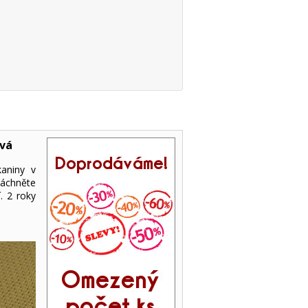
ová
kaniny v
láchněte
. 2 roky