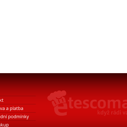
kt
va a platba
dní podmínky
ákup