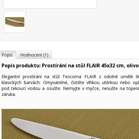
Popis
Hodnocení (1)
Popis produktu: Prostírání na stůl FLAIR 45x32 cm, oliv
Elegantní prostírání na stůl Tescoma FLAIR z odolné umělé t
klasických barvách. Omyvatelné, čistěte vlhkou utěrkou nebo op
pod tekoucí vodou a osušte. Nemyjte v myčce, nesušte na topení
záruka.