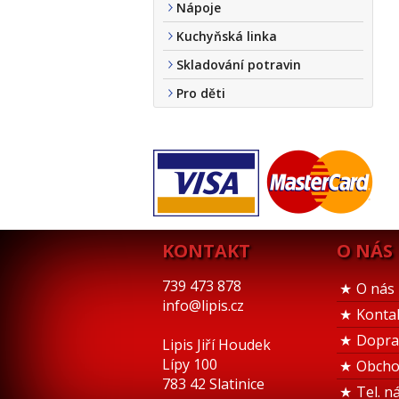
Nápoje
Kuchyňská linka
Skladování potravin
Pro děti
KONTAKT
O NÁS
739 473 878
O nás
info@lipis.cz
Konta
Dopra
Lipis Jiří Houdek
Lípy 100
Obcho
783 42 Slatinice
Tel. n