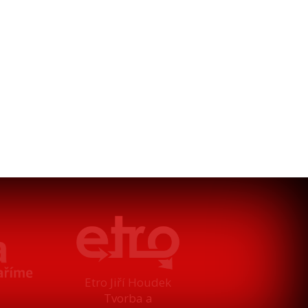
Etro Jiří Houdek
Tvorba a