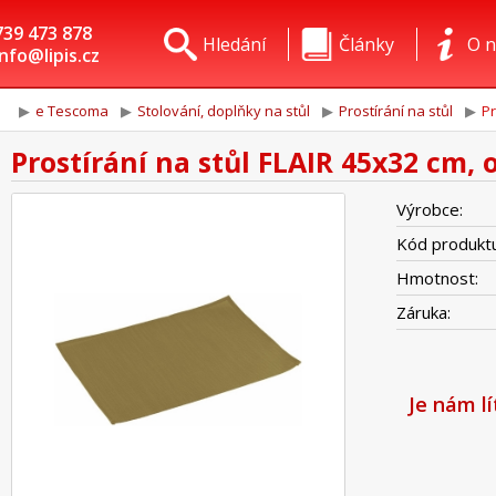
739 473 878
Hledání
Články
O n
info@lipis.cz
e Tescoma
Stolování, doplňky na stůl
Prostírání na stůl
Pr
Prostírání na stůl FLAIR 45x32 cm, 
Výrobce:
Kód produktu
Hmotnost:
Záruka:
Je nám l